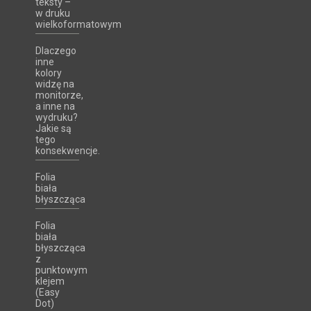
teksty –
w druku
wielkoformatowym
Dlaczego
inne
kolory
widzę na
monitorze,
a inne na
wydruku?
Jakie są
tego
konsekwencje.
Folia
biała
błyszcząca
Folia
biała
błyszcząca
z
punktowym
klejem
(Easy
Dot)