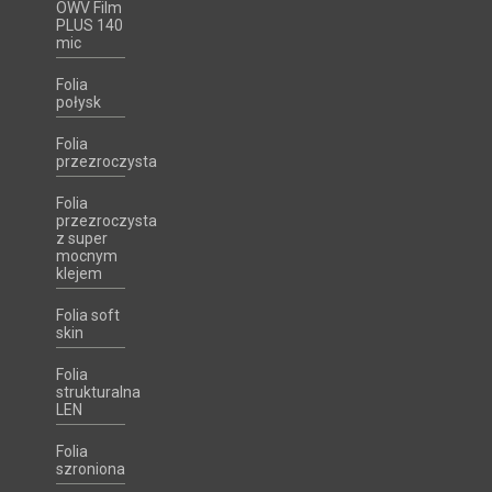
OWV Film
PLUS 140
mic
Folia
połysk
Folia
przezroczysta
Folia
przezroczysta
z super
mocnym
klejem
Folia soft
skin
Folia
strukturalna
LEN
Folia
szroniona