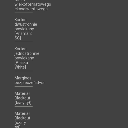
wielkoformatowego
ekosolwentowego
Karton
dwustronnie
powlekany
[Prisma 2
SC]
Karton
jednostronnie
powlekany
[Alaska
White]
Margines
bezpieczeństwa
Materiał
Blockout
(biały tył)
Materiał
Blockout
(szary
tył)