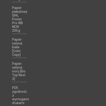
Papier
plakatowy
SIHL
Poster
Pro WB
NEW
200 g
Papier
satyna
biała
[Color
Copy]
Papier
satyna
ivory [Bio
Top Next
3]
PDF,
zgodność
z
wymogami
drukarni