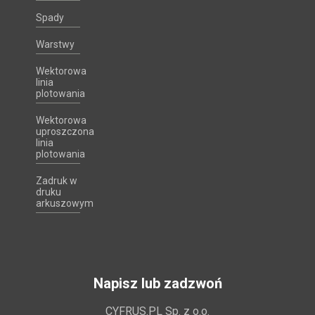
Spady
Warstwy
Wektorowa
linia
plotowania
Wektorowa
uproszczona
linia
plotowania
Zadruk w
druku
arkuszowym
Napisz lub zadzwoń
CYFRUS.PL Sp. z o.o.