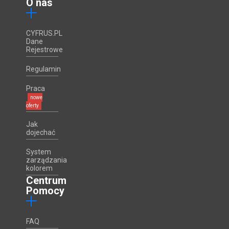
O nas
CYFRUS.PL
Dane
Rejestrowe
Regulamin
Praca
nowe
oferty
Jak
dojechać
System
zarządzania
kolorem
Centrum
Pomocy
FAQ