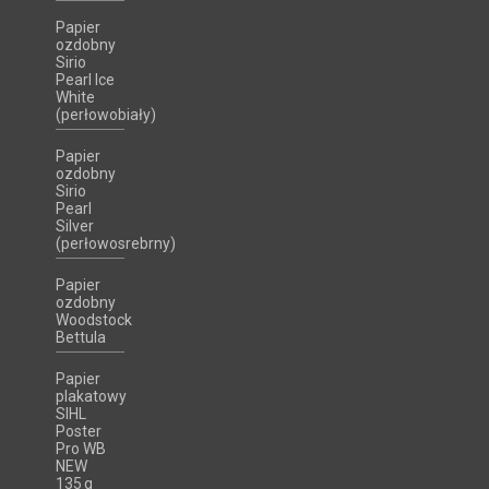
Papier
ozdobny
Sirio
Pearl Ice
White
(perłowobiały)
Papier
ozdobny
Sirio
Pearl
Silver
(perłowosrebrny)
Papier
ozdobny
Woodstock
Bettula
Papier
plakatowy
SIHL
Poster
Pro WB
NEW
135 g