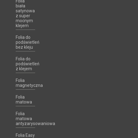
Folia
biała
satynowa
z super
mocnym
klejem
Folia do
podświetleń
bez kleju
Folia do
podświetleń
z klejem
Folia
magnetyczna
Folia
matowa
Folia
matowa
antyzarysowaniowa
Folia Easy